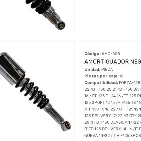
Código:
AMO-008
AMORTIGUADOR NEG
Unidad:
PIEZA
Piezas por caja:
10
Compatibilidad:
FORZA-125 0
22 /DT-150 20 21 /DT-150 BA 1
16 / FT-125 DL 14 16 /FT-125 
125 SPORT 12 15 /FT-125 TS 16
/FT-150 TS 16 22 /XFT-125 12 
125 DELIVERY 17-22 /IT DT-12
20 /IT DT-150 CLASICA 17-22 
IT FT-125 DELIVERY 14-16 /IT 
NUEVA 18-22 /IT FT-125 SPORT