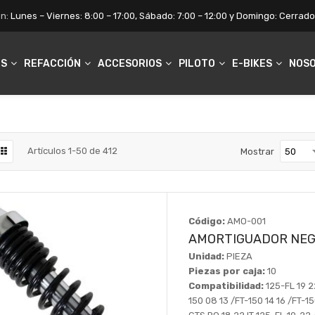
n:
Lunes – Viernes:
8:00 – 17:00,
Sábado:
7:00 – 12:00 y
Domingo:
Cerrado
OS
REFACCIÓN
ACCESORIOS
PILOTO
E-BIKES
NOS
Artículos
1
-
50
de
412
Mostrar
Código:
AMO-001
AMORTIGUADOR NEGR
Unidad:
PIEZA
Piezas por caja:
10
Compatibilidad:
125-FL 19 2
150 08 13 /FT-150 14 16 /FT-15