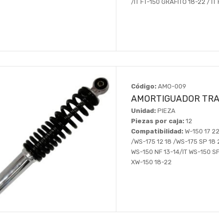
/IT FT-150 GRAFITO 18-22 / IT 
Código:
AMO-009
AMORTIGUADOR TRA
Unidad:
PIEZA
Piezas por caja:
12
Compatibilidad:
W-150 17 22
/WS-175 12 18 /WS-175 SP 18 2
WS-150 NF 13-14/IT WS-150 SPO
XW-150 18-22