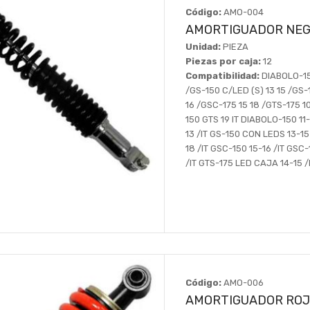
Código:
AMO-004
AMORTIGUADOR NEG
Unidad:
PIEZA
Piezas por caja:
12
Compatibilidad:
DIABOLO-150
/GS-150 C/LED (S) 13 15 /GS-
16 /GSC-175 15 18 /GTS-175 10
150 GTS 19 IT DIABOLO-150 11-1
13 /IT GS-150 CON LEDS 13-15
18 /IT GSC-150 15-16 /IT GSC-
/IT GTS-175 LED CAJA 14-15 /
Código:
AMO-006
AMORTIGUADOR ROJ