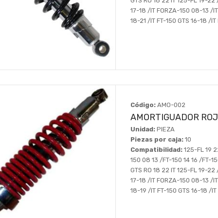
GTS RO 18 22 IT 125-FL 19-22
17-18 /IT FORZA-150 08-13 /IT
18-21 /IT FT-150 GTS 16-18 /I
Código:
AMO-002
AMORTIGUADOR ROJ
Unidad:
PIEZA
Piezas por caja:
10
Compatibilidad:
125-FL 19 2
150 08 13 /FT-150 14 16 /FT-15
GTS RO 18 22 IT 125-FL 19-22
17-18 /IT FORZA-150 08-13 /IT
18-19 /IT FT-150 GTS 16-18 /I