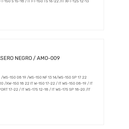
FT-150 S 15-18 / IT FT-150 TS 16-22 /IT XFT-125 12-13
SERO NEGRO / AMO-009
 /WS-150 08 19 /WS-150 NF 13 14/WS-150 SP 17 22
0 /XW-150 18 22 IT W-150 17-22 / IT WS-150 08-19 / IT
RT 17-22 / IT WS-175 12-18 / IT WS-175 SP 18-20 /IT