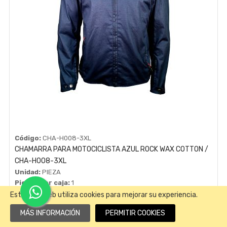
Código:
CHA-H008-3XL
CHAMARRA PARA MOTOCICLISTA AZUL ROCK WAX COTTON /
CHA-H008-3XL
Unidad:
PIEZA
Piezas por caja:
1
Compatibilidad:
CORTA TALLA 3XG
Este sitio web utiliza cookies para mejorar su experiencia.
MÁS INFORMACIÓN
PERMITIR COOKIES